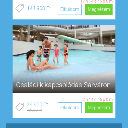
17
n
14
ó
45
p
59
m
144.900 Ft
Elküldöm
Megnézem
-38%
Családi kikapcsolódás Sárváron
2
n
14
ó
45
p
59
m
29.900 Ft
Elküldöm
Megnézem
48.050 Ft