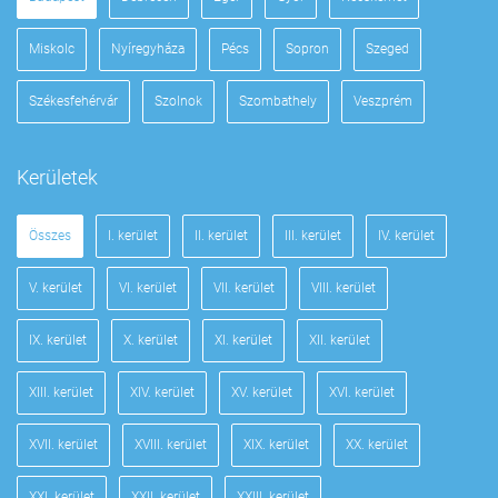
Miskolc
Nyíregyháza
Pécs
Sopron
Szeged
Székesfehérvár
Szolnok
Szombathely
Veszprém
Kerületek
Összes
I. kerület
II. kerület
III. kerület
IV. kerület
V. kerület
VI. kerület
VII. kerület
VIII. kerület
IX. kerület
X. kerület
XI. kerület
XII. kerület
XIII. kerület
XIV. kerület
XV. kerület
XVI. kerület
XVII. kerület
XVIII. kerület
XIX. kerület
XX. kerület
XXI. kerület
XXII. kerület
XXIII. kerület