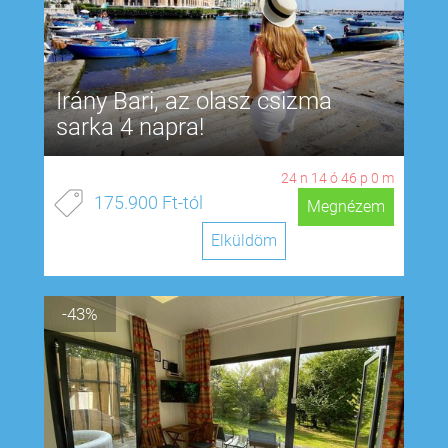
Irány Bari, az olasz csizma
sarka 4 napra!
24
n
14
ó
45
p
59
m
175.900 Ft-tól
Megnézem
Elküldöm
-43%