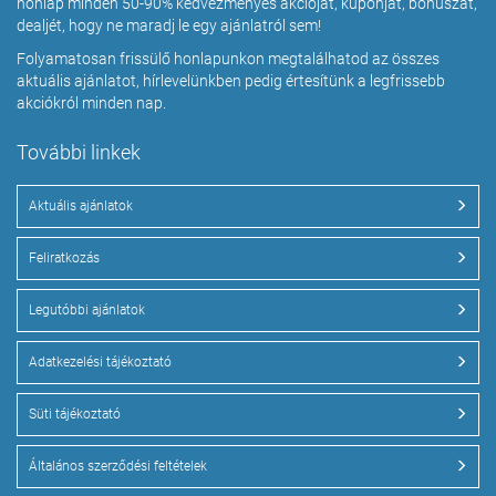
honlap minden 50-90% kedvezményes akcióját, kuponját, bónuszát,
dealjét, hogy ne maradj le egy ajánlatról sem!
Folyamatosan frissülő honlapunkon megtalálhatod az összes
aktuális ajánlatot, hírlevelünkben pedig értesítünk a legfrissebb
akciókról minden nap.
További linkek
Aktuális ajánlatok
Feliratkozás
Legutóbbi ajánlatok
Adatkezelési tájékoztató
Süti tájékoztató
Általános szerződési feltételek