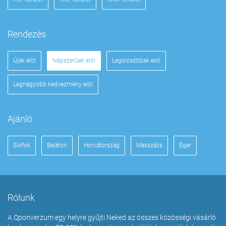
Rendezés
Újak elöl
Népszerűek elöl
Legolcsóbbak elöl
Legnagyobb kedvezmény elöl
Ajánló
Siófok
Balaton
Horvátország
Masszázs
Eger
Rólunk
A Qponverzum egy helyre gyűjti Neked az összes közösségi vásárló