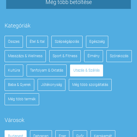
Még több betöltése
Kategóriák
Összes
Étel & Ital
Szépségápolás
Egészség
Masszázs & Wellness
Sport & Fitness
Élmény
Szórakozás
Kultúra
Tanfolyam & Oktatás
Utazás & Szállás
Baba & Gyerek
Jótékonyság
Még több szolgáltatás
Még több termék
Városok
Budapest
Debrecen
Eger
Győr
Kecskemét