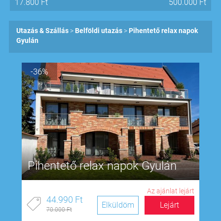
17.800
Ft
500.000
Ft
Utazás & Szállás
Belföldi utazás
Pihentető relax napok
Gyulán
-36%
Pihentető relax napok Gyulán
Az ajánlat lejárt
44.990 Ft
Elküldöm
Lejárt
70.000 Ft