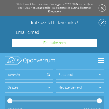
Weboldalunk használatával jóváhagyod a 2022.08.04-én hatályba
lépett
ÁSZF
-et,
Adatkezelési Tájékoztatót
és
Süti tájékoztatót
.
Elfogadom
Iratkozz fel hírlevelünkre!
Men
Budapest
Összes
Népszerűek elöl