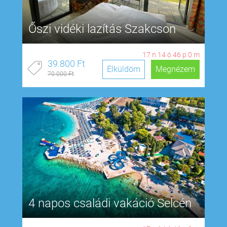
Őszi vidéki lazítás Szakcson
17
n
14
ó
45
p
59
m
39.800 Ft
Elküldöm
Megnézem
70.000 Ft
4 napos családi vakáció Selcén