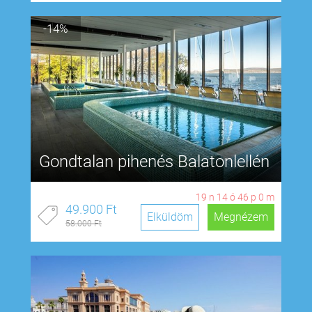
-14%
Gondtalan pihenés Balatonlellén
19
n
14
ó
45
p
59
m
49.900 Ft
Elküldöm
Megnézem
58.000 Ft