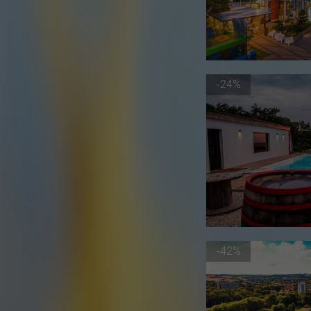
-24%
-42%