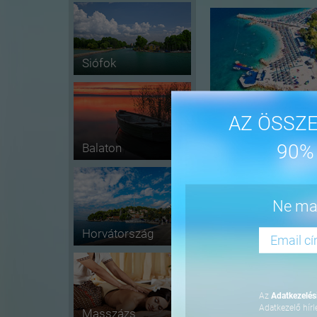
Siófok
AZ ÖSSZE
90%
Balaton
-16%
Ne mar
Horvátország
Az
Adatkezelési
Adatkezelő hírl
Masszázs