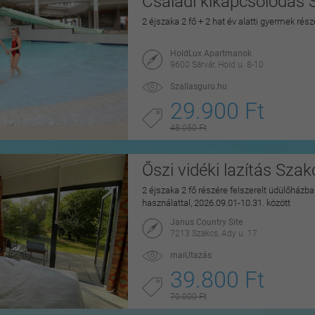
Családi kikapcsolódás 
2 éjszaka 2 fő + 2 hat év alatti gyermek rés
HoldLux Apartmanok
9600 Sárvár, Hold u. 8-10.
Szallasguru.hu
29.900 Ft
48.050 Ft
Őszi vidéki lazítás Sza
2 éjszaka 2 fő részére felszerelt üdülőházban
használattal, 2026.09.01-10.31. között
Janus Country Site
7213 Szakcs, Ady u. 17.
maiUtazás
39.800 Ft
70.000 Ft