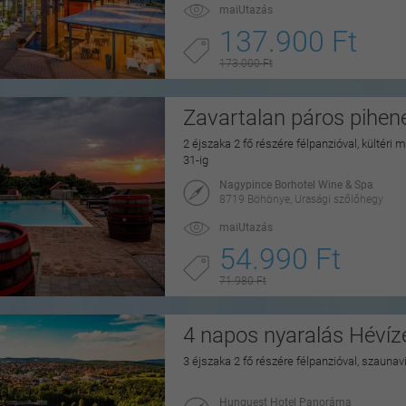
maiUtazás
137.900 Ft
173.000 Ft
Zavartalan páros pihe
2 éjszaka 2 fő részére félpanzióval, kültéri
31-ig
Nagypince Borhotel Wine & Spa
8719 Böhönye, Urasági szőlőhegy
maiUtazás
54.990 Ft
71.980 Ft
4 napos nyaralás Hévíz
3 éjszaka 2 fő részére félpanzióval, szaunav
Hunguest Hotel Panoráma