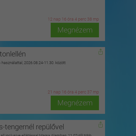
12
n
ap
16
ó
ra
4
p
erc
36
m
p
Megnézem
onlellén
s használattal, 2026.08.24-11.30. között
21
n
ap
16
ó
ra
4
p
erc
35
m
p
Megnézem
s-tengernél repülővel
y all inclusive ellátással Marsa Alamban, 11.07-től több