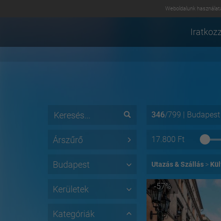
Weboldalunk használatá
Iratkozz
346
/
799
|
Budapest
Árszűrő
17.800
Ft
Budapest
Utazás & Szállás
Kül
-57%
Kerületek
Kategóriák