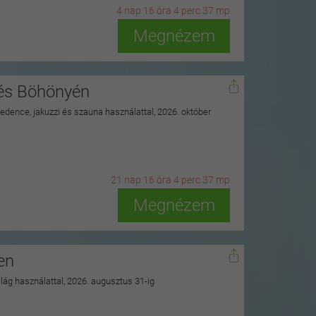
4
n
ap
16
ó
ra
4
p
erc
35
m
p
Megnézem
nés Böhönyén
 medence, jakuzzi és szauna használattal, 2026. október
21
n
ap
16
ó
ra
4
p
erc
35
m
p
Megnézem
en
ilág használattal, 2026. augusztus 31-ig