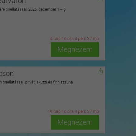
Sárváron
zére önellátással, 2026. december 17-ig
4
n
ap
16
ó
ra
4
p
erc
35
m
p
Megnézem
kcson
 önellátással, privát jakuzzi és finn szauna
19
n
ap
16
ó
ra
4
p
erc
35
m
p
Megnézem