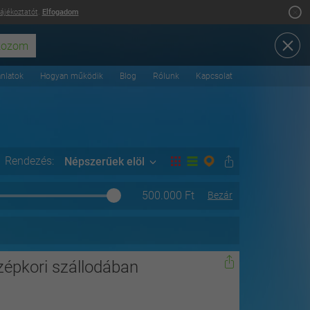
tájékoztatót
.
Elfogadom
ánlatok
Hogyan működik
Blog
Rólunk
Kapcsolat
Rendezés:
Népszerűek elöl
500.000
Ft
Bezár
zépkori szállodában