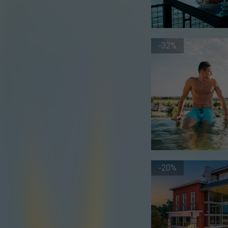
-32%
-20%