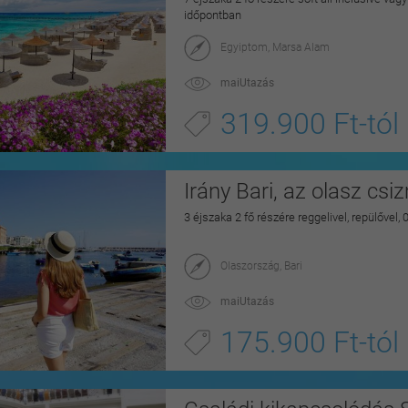
időpontban
Egyiptom, Marsa Alam
maiUtazás
319.900 Ft-tól
Irány Bari, az olasz csi
3 éjszaka 2 fő részére reggelivel, repülővel,
Olaszország, Bari
maiUtazás
175.900 Ft-tól