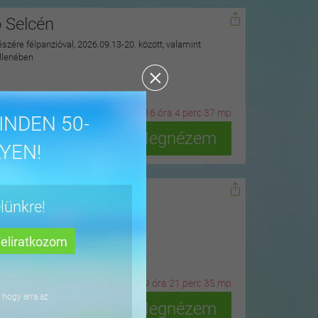
ó Selcén
észére félpanzióval, 2026.09.13-20. között, valamint
ellenében
19
n
ap
16
ó
ra
4
p
erc
35
m
p
INDEN 50-
Megnézem
YEN!
dőn
lünkre!
ius 15-ig
2
n
ap
9
ó
ra
21
p
erc
33
m
p
 hogy arra az
Megnézem