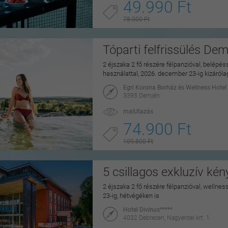
49.990 Ft
78.000 Ft
Tóparti felfrissülés De
2 éjszaka 2 fő részére félpanzióval, belépé
használattal, 2026. december 23-ig kizáról
Egri Korona Borház és Wellness Hotel
3395 Demjén
maiUtazás
74.900 Ft
109.800 Ft
5 csillagos exkluzív ké
2 éjszaka 2 fő részére félpanzióval, wellne
23-ig, hétvégéken is
Hotel Divinus*****
4032 Debrecen, Nagyerdei krt. 1.