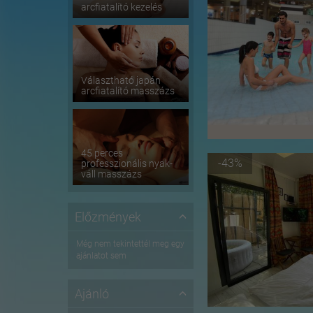
arcfiatalító kezelés
Választható japán
arcfiatalító masszázs
45 perces
-43%
professzionális nyak-
váll masszázs
Előzmények
Még nem tekintettél meg egy
ajánlatot sem
Ajánló