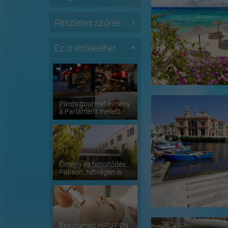
Részletes szűrés
Ez is érdekelhet
Páros gourmet élmény
a Parlament mellett
Élmény és feltöltődés
Pakson, hétvégén is
-38%
Beautamed HIFU PEN