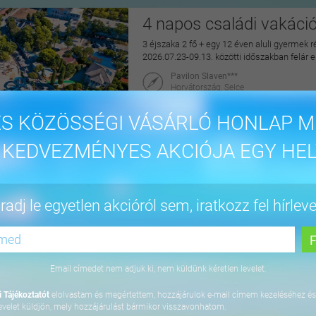
4 napos családi vakáci
3 éjszaka 2 fő + egy 12 éven aluli gyermek r
2026.07.23-09.13. közötti időszakban felár 
Pavilon Slaven***
Horvátország, Selce
maiUtazás
S KÖZÖSSÉGI VÁSÁRLÓ HONLAP M
144.900 Ft
 KEDVEZMÉNYES AKCIÓJA EGY HEL
4 napos lazítás Bükfür
adj le egyetlen akcióról sem, iratkozz fel hírleve
3 éjszaka 2 fő részére önellátással, 2027. júl
Apartman Hotel Bükfürdő***
9740 Bük, Termál krt. 41/A
Email címedet nem adjuk ki, nem küldünk kéretlen levelet.
orango
 Tájékoztatót
elolvastam és megértettem, hozzájárulok e-mail címem kezeléséhez és
64.800 Ft
evelet küldjön, mely hozzájárulást bármikor visszavonhatom.