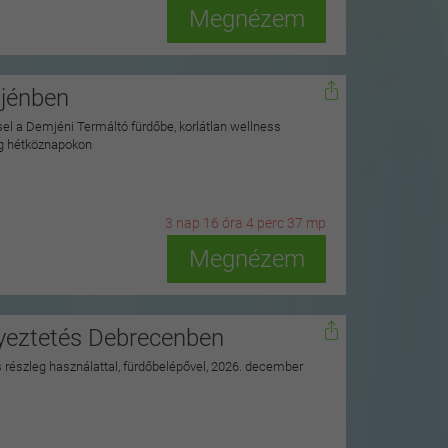
Megnézem
mjénben
ssel a Demjéni Termáltó fürdőbe, korlátlan wellness
ag hétköznapokon
3
n
ap
16
ó
ra
4
p
erc
35
m
p
Megnézem
nyeztetés Debrecenben
ss részleg használattal, fürdőbelépővel, 2026. december