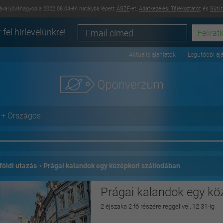
val jóváhagyod a 2022.08.04-én hatályba lépett
ÁSZF
-et,
Adatkezelési Tájékoztatót
és
Süti 
 fel hírlevelünkre!
Aktuális ajánlatok
Legutóbbi aj
+ Országos
földi utazás
Prágai kalandok egy középkori szállodában
Prágai kalandok egy kö
2 éjszaka 2 fő részére reggelivel, 12.31-ig