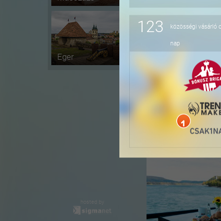
123
közösségi vásárló 
-41%
nap
Eger
-36%
hosted by