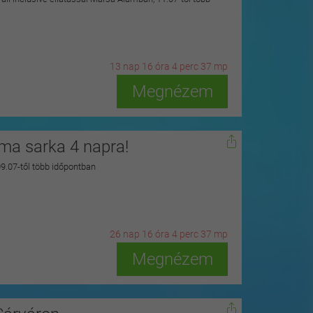
13
n
ap
16
ó
ra
4
p
erc
35
m
p
Megnézem
zma sarka 4 napra!
 09.07-től több időpontban
26
n
ap
16
ó
ra
4
p
erc
35
m
p
Megnézem