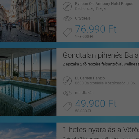
Pytloun Old Armoury Hotel Prague
Csehország, Prága
Citydeals
76.990 Ft
178.000 Ft
Gondtalan pihenés Balat
2 éjszaka 2 fő részére félpanzióval, wellnes
BL Garden Panzió
8638 Balatonlelle, Köztársaság u. 36.
maiUtazás
49.900 Ft
58.000 Ft
1 hetes nyaralás a Vörö
7 éjszaka 2 fő részére soft all inclusive vag