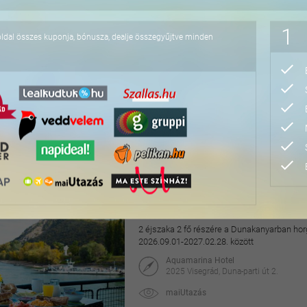
76.800 Ft
1
oldal összes kuponja, bónusza, dealje összegyűjtve minden
Pihentető napok Nyíre
2 éjszaka 2 fő részére félpanzióval, az Aq
2027.04.30. között
Hotel Írisz
4431 Nyíregyháza, Szódaház u. 10.
maiUtazás
69.900 Ft
118.000 Ft
Hangulatos pihenés a v
2 éjszaka 2 fő részére a Dunakanyarban horg
2026.09.01-2027.02.28. között
Aquamarina Hotel
2025 Visegrád, Duna-parti út 2.
maiUtazás