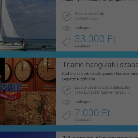
Hajóbérlés-Siófok
Siófoki kikötő
maikupon
33.000 Ft
55.000 Ft
Titanic-hangulatú szab
Korhű díszletek között, ajándék kedvezmén
Gepetto Pizzériába
Escape Legends Szabadulószoba
1063 Budapest, Szinyei Merse u. 3.
maikupon
7.000 Ft
10.000 Ft