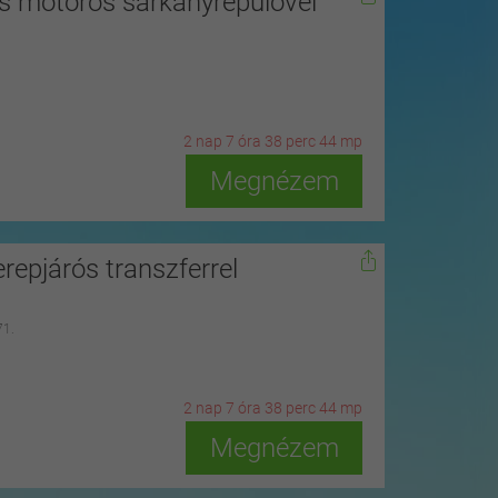
s motoros sárkányrepülővel
2
n
ap
7
ó
ra
38
p
erc
42
m
p
Megnézem
repjárós transzferrel
71.
2
n
ap
7
ó
ra
38
p
erc
42
m
p
Megnézem