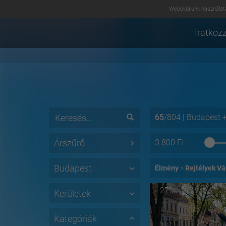
Weboldalunk használatá
Iratkozz
65
/
804
|
Budapest
Árszűrő
3.800
Ft
Budapest
Élmény
Rejtélyek V
-27%
Kerületek
Kategóriák