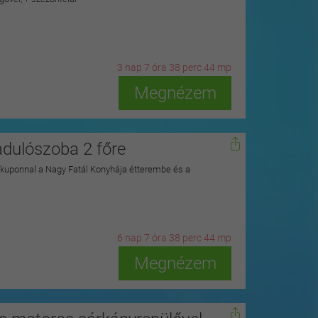
3
n
ap
7
ó
ra
38
p
erc
42
m
p
Megnézem
adulószoba 2 főre
ykuponnal a Nagy Fatál Konyhája étterembe és a
6
n
ap
7
ó
ra
38
p
erc
42
m
p
Megnézem