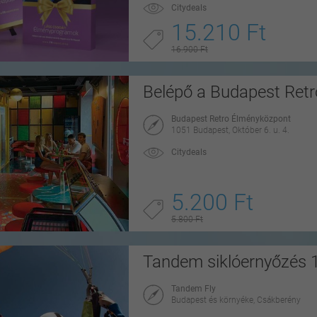
Citydeals
15.210 Ft
16.900 Ft
Belépő a Budapest Ret
Budapest Retro Élményközpont
1051 Budapest, Október 6. u. 4.
Citydeals
5.200 Ft
5.800 Ft
Tandem siklóernyőzés 1
Tandem Fly
Budapest és környéke, Csákberény