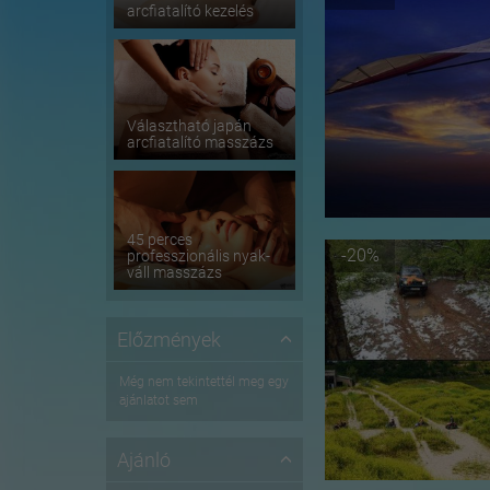
arcfiatalító kezelés
Választható japán
arcfiatalító masszázs
45 perces
-20%
professzionális nyak-
váll masszázs
Előzmények
Még nem tekintettél meg egy
ajánlatot sem
Ajánló