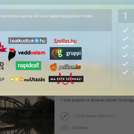
11.000 Ft
1
oldal összes kuponja, bónusza, dealje összegyűjtve minden
Fűnyíró traktor vezeté
Kövér Ranch
Nagytarcsa
maikupon
10.400 Ft
13.000 Ft
Páros dunai privát haj
1 órás program a ráckevei-soksári Duna ágo
1225 Budapest, Parti stny. 1.
Citydeals