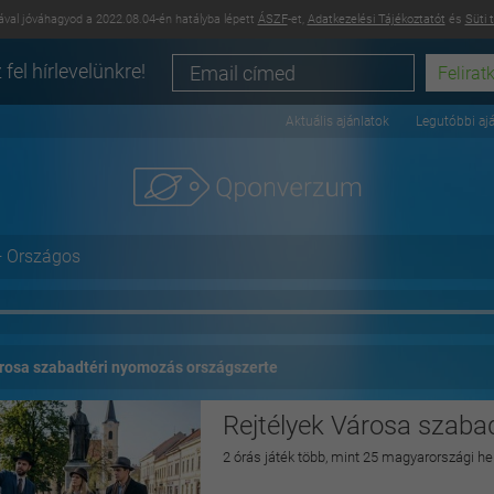
val jóváhagyod a 2022.08.04-én hatályba lépett
ÁSZF
-et,
Adatkezelési Tájékoztatót
és
Süti 
 fel hírlevelünkre!
Aktuális ajánlatok
Legutóbbi aj
+ Országos
árosa szabadtéri nyomozás országszerte
Rejtélyek Városa szaba
2 órás játék több, mint 25 magyarországi he