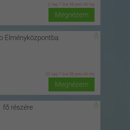
2
n
ap
7
ó
ra
38
p
erc
43
m
p
Megnézem
ro Élményközpontba
22
n
ap
7
ó
ra
38
p
erc
43
m
p
Megnézem
 fő részére