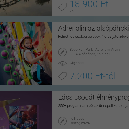
18.900 Ft
25.000 Ft
Adrenalin az alsópáhok
Felnőtt és családi belépők 4 órás játékidővel
Bobo Fun Park - Adrenalin Aréna
8394 Alsópáhok, Kolping u.
Citydeals
7.200 Ft-tól
Láss csodát élménypr
250+ program, amiből az ünnepelt választj
Te Napod
Országszerte