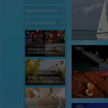
Részletes szűrés
Ez is érdekelhet
-30%
Páros gourmet élmény
a Parlament mellett
Élmény és feltöltődés
Pakson, hétvégén is
-45%
Beautamed HIFU PEN