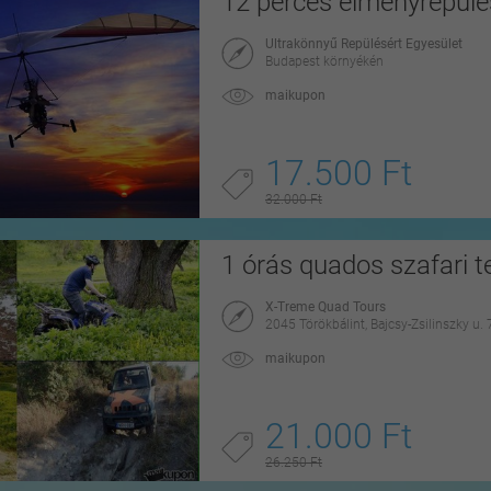
12 perces élményrepülé
Ultrakönnyű Repülésért Egyesület
Budapest környékén
maikupon
17.500 Ft
32.000 Ft
1 órás quados szafari te
X-Treme Quad Tours
2045 Törökbálint, Bajcsy-Zsilinszky u. 
maikupon
21.000 Ft
26.250 Ft