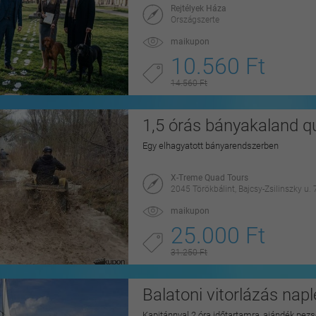
Rejtélyek Háza
Országszerte
maikupon
10.560 Ft
14.560 Ft
1,5 órás bányakaland qu
Egy elhagyatott bányarendszerben
X-Treme Quad Tours
2045 Törökbálint, Bajcsy-Zsilinszky u. 
maikupon
25.000 Ft
31.250 Ft
Balatoni vitorlázás na
Kapitánnyal 2 óra időtartamra, ajándék pezs