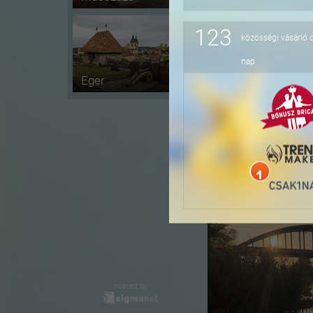
123
közösségi vásárló 
-20%
nap
Eger
-24%
hosted by