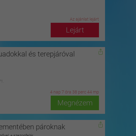
Az ajánlat lejárt
Lejárt
adokkal és terepjáróval
71.
4
n
ap
7
ó
ra
38
p
erc
42
m
p
Megnézem
plementében pároknak
gővel, + szezonfelár