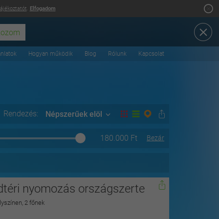
tájékoztatót
.
Elfogadom
ánlatok
Hogyan működik
Blog
Rólunk
Kapcsolat
Rendezés:
Népszerűek elöl
180.000
Ft
Bezár
dtéri nyomozás országszerte
lyszínen, 2 főnek