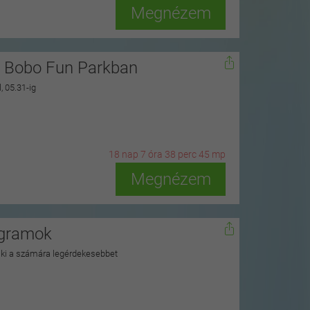
Megnézem
i Bobo Fun Parkban
, 05.31-ig
18
n
ap
7
ó
ra
38
p
erc
43
m
p
Megnézem
ogramok
a ki a számára legérdekesebbet