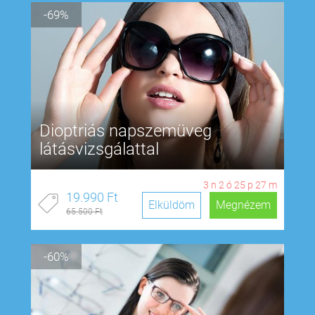
-69%
Dioptriás napszemüveg
látásvizsgálattal
3
n
2
ó
25
p
26
m
19.990 Ft
Elküldöm
Megnézem
65.500 Ft
-60%