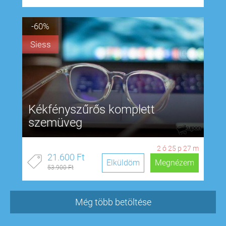
-60%
Siess
Kékfényszűrős komplett
szemüveg
2
ó
25
p
26
m
21.600 Ft
Elküldöm
Megnézem
53.900 Ft
Még több betöltése