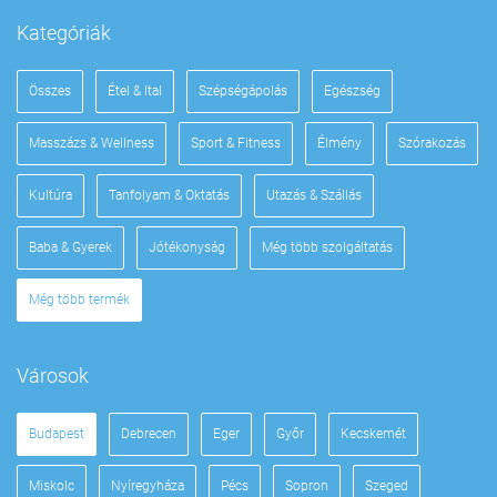
Kategóriák
Összes
Étel & Ital
Szépségápolás
Egészség
Masszázs & Wellness
Sport & Fitness
Élmény
Szórakozás
Kultúra
Tanfolyam & Oktatás
Utazás & Szállás
Baba & Gyerek
Jótékonyság
Még több szolgáltatás
Még több termék
Városok
Budapest
Debrecen
Eger
Győr
Kecskemét
Miskolc
Nyíregyháza
Pécs
Sopron
Szeged