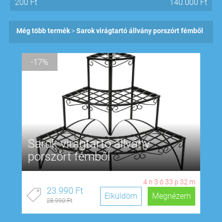
200
Ft
140.000
Ft
Még több termék
Sarok virágtartó állvány porszórt fémből
-17%
Sarok virágtartó állvány
porszórt fémből
4
n
3
ó
33
p
31
m
23.990 Ft
Elküldöm
Megnézem
28.990 Ft