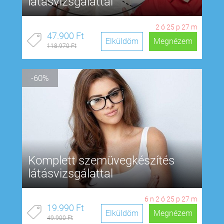
látásvizsgálattal
2
ó
25
p
26
m
47.900 Ft
Elküldöm
Megnézem
118.970 Ft
-60%
Komplett szemüvegkészítés
látásvizsgálattal
6
n
2
ó
25
p
26
m
19.990 Ft
Elküldöm
Megnézem
49.900 Ft