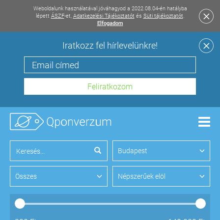
Weboldalunk használatával jóváhagyod a 2022.08.04-én hatályba
lépett
ÁSZF
-et,
Adatkezelési Tájékoztatót
és
Süti tájékoztatót
.
Elfogadom
Iratkozz fel hírlevelünkre!
Men
Budapest
Összes
Népszerűek elöl