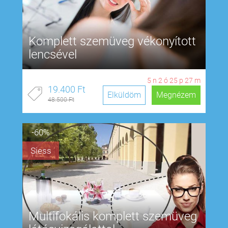
Komplett szemüveg vékonyított
lencsével
5
n
2
ó
25
p
26
m
19.400 Ft
Elküldöm
Megnézem
48.500 Ft
-60%
Siess
Multifokális komplett szemüveg