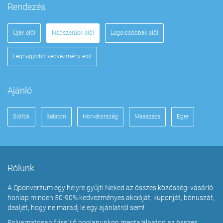
Rendezés
Újak elöl
Népszerűek elöl
Legolcsóbbak elöl
Legnagyobb kedvezmény elöl
Ajánló
Siófok
Balaton
Horvátország
Masszázs
Eger
Rólunk
A Qponverzum egy helyre gyűjti Neked az összes közösségi vásárló
honlap minden 50-90% kedvezményes akcióját, kuponját, bónuszát,
dealjét, hogy ne maradj le egy ajánlatról sem!
Folyamatosan frissülő honlapunkon megtalálhatod az összes