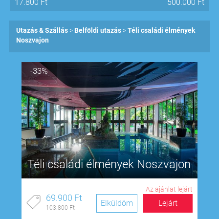
17.800
Ft
500.000
Ft
Utazás & Szállás
Belföldi utazás
Téli családi élmények
Noszvajon
-33%
Téli családi élmények Noszvajon
Az ajánlat lejárt
69.900 Ft
Elküldöm
Lejárt
103.800 Ft