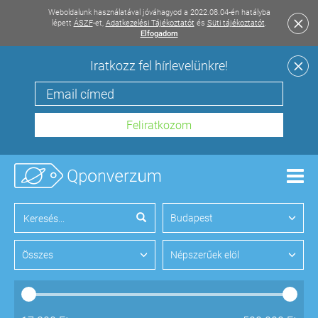
Weboldalunk használatával jóváhagyod a 2022.08.04-én hatályba
lépett
ÁSZF
-et,
Adatkezelési Tájékoztatót
és
Süti tájékoztatót
.
Elfogadom
Iratkozz fel hírlevelünkre!
Men
Budapest
Összes
Népszerűek elöl