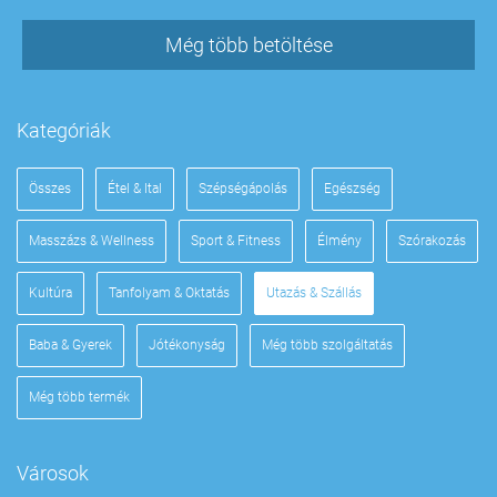
Még több betöltése
Kategóriák
Összes
Étel & Ital
Szépségápolás
Egészség
Masszázs & Wellness
Sport & Fitness
Élmény
Szórakozás
Kultúra
Tanfolyam & Oktatás
Utazás & Szállás
Baba & Gyerek
Jótékonyság
Még több szolgáltatás
Még több termék
Városok