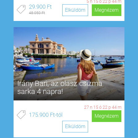
5
n
15
ó
22
p
43
m
29.900 Ft
Elküldöm
Megnézem
48.050 Ft
Irány Bari, az olasz csizma
sarka 4 napra!
27
n
15
ó
22
p
43
m
175.900 Ft-tól
Megnézem
Elküldöm