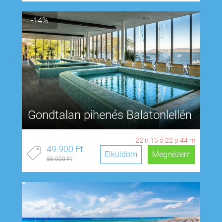
-14%
Gondtalan pihenés Balatonlellén
22
n
15
ó
22
p
43
m
49.900 Ft
Elküldöm
Megnézem
58.000 Ft