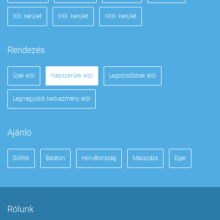
XXI. kerület
XXII. kerület
XXIII. kerület
Rendezés
Újak elöl
Népszerűek elöl
Legolcsóbbak elöl
Legnagyobb kedvezmény elöl
Ajánló
Siófok
Balaton
Horvátország
Masszázs
Eger
Rólunk