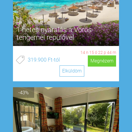
1 hetes nyaralás a Vörös-
tengernél repülővel
14
n
15
ó
22
p
43
m
319.900 Ft-tól
Megnézem
Elküldöm
-43%