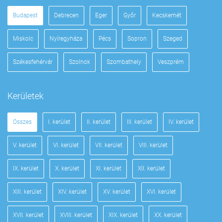
Budapest
Debrecen
Eger
Győr
Kecskemét
Miskolc
Nyíregyháza
Pécs
Sopron
Szeged
Székesfehérvár
Szolnok
Szombathely
Veszprém
Kerületek
Összes
I. kerület
II. kerület
III. kerület
IV. kerület
V. kerület
VI. kerület
VII. kerület
VIII. kerület
IX. kerület
X. kerület
XI. kerület
XII. kerület
XIII. kerület
XIV. kerület
XV. kerület
XVI. kerület
XVII. kerület
XVIII. kerület
XIX. kerület
XX. kerület