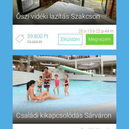
Őszi vidéki lazítás Szakcson
20
n
15
ó
22
p
43
m
39.800 Ft
Elküldöm
Megnézem
70.000 Ft
-38%
Családi kikapcsolódás Sárváron