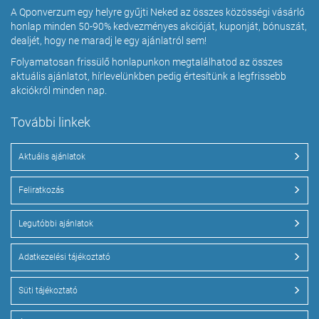
A Qponverzum egy helyre gyűjti Neked az összes közösségi vásárló
honlap minden 50-90% kedvezményes akcióját, kuponját, bónuszát,
dealjét, hogy ne maradj le egy ajánlatról sem!
Folyamatosan frissülő honlapunkon megtalálhatod az összes
aktuális ajánlatot, hírlevelünkben pedig értesítünk a legfrissebb
akciókról minden nap.
További linkek
Aktuális ajánlatok
Feliratkozás
Legutóbbi ajánlatok
Adatkezelési tájékoztató
Süti tájékoztató