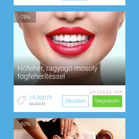
-78%
Hófehér, ragyogó mosoly
fogfehérítéssel
2
n
14
ó
3
p
18
m
19.000 Ft
Elküldöm
Megnézem
86.000 Ft
-60%