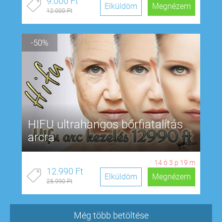
9.000 Ft
Elküldöm
Megnézem
12.000 Ft
-50%
HIFU ultrahangos bőrfiatalítás
arcra
14
ó
3
p
18
m
12.990 Ft
Elküldöm
Megnézem
25.990 Ft
Még több betöltése