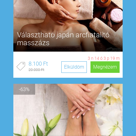
Választható japán arcfiatalító
masszázs
3
n
14
ó
3
p
18
m
8.100 Ft
Elküldöm
Megnézem
20.000 Ft
-63%