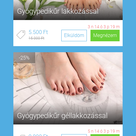
Gyógypedikűr lakkozással
3
n
14
ó
3
p
18
m
5.500 Ft
Elküldöm
Megnézem
15.000 Ft
-25%
Gyógypedikűr géllakkozással
5
n
14
ó
3
p
18
m