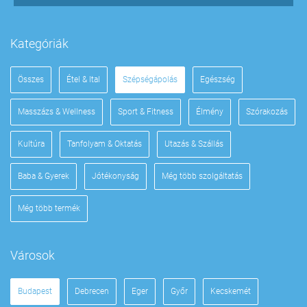
Kategóriák
Összes
Étel & Ital
Szépségápolás
Egészség
Masszázs & Wellness
Sport & Fitness
Élmény
Szórakozás
Kultúra
Tanfolyam & Oktatás
Utazás & Szállás
Baba & Gyerek
Jótékonyság
Még több szolgáltatás
Még több termék
Városok
Budapest
Debrecen
Eger
Győr
Kecskemét