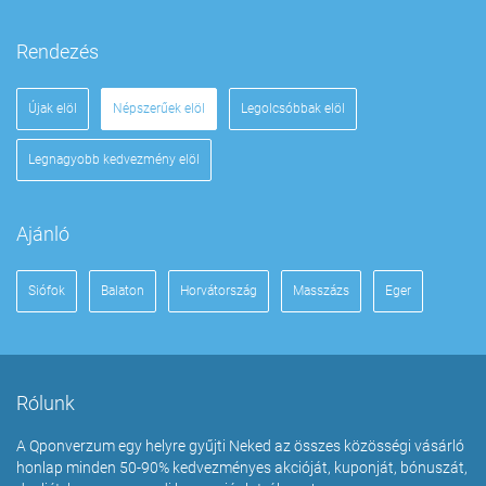
Rendezés
Újak elöl
Népszerűek elöl
Legolcsóbbak elöl
Legnagyobb kedvezmény elöl
Ajánló
Siófok
Balaton
Horvátország
Masszázs
Eger
Rólunk
A Qponverzum egy helyre gyűjti Neked az összes közösségi vásárló
honlap minden 50-90% kedvezményes akcióját, kuponját, bónuszát,