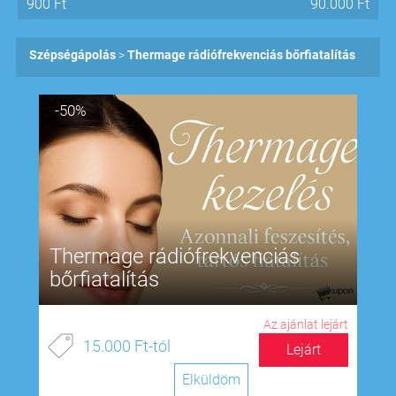
900
Ft
90.000
Ft
Szépségápolás
Thermage rádiófrekvenciás bőrfiatalítás
-50%
Thermage rádiófrekvenciás
bőrfiatalítás
Az ajánlat lejárt
15.000 Ft-tól
Lejárt
Elküldöm