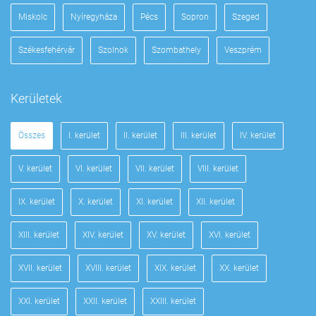
Miskolc
Nyíregyháza
Pécs
Sopron
Szeged
Székesfehérvár
Szolnok
Szombathely
Veszprém
Kerületek
Összes
I. kerület
II. kerület
III. kerület
IV. kerület
V. kerület
VI. kerület
VII. kerület
VIII. kerület
IX. kerület
X. kerület
XI. kerület
XII. kerület
XIII. kerület
XIV. kerület
XV. kerület
XVI. kerület
XVII. kerület
XVIII. kerület
XIX. kerület
XX. kerület
XXI. kerület
XXII. kerület
XXIII. kerület