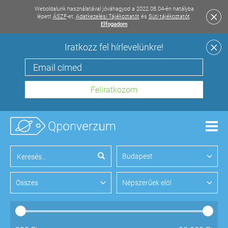
Weboldalunk használatával jóváhagyod a 2022.08.04-én hatályba
lépett
ÁSZF
-et,
Adatkezelési Tájékoztatót
és
Süti tájékoztatót
.
Elfogadom
Iratkozz fel hírlevelünkre!
Men
Budapest
Összes
Népszerűek elöl