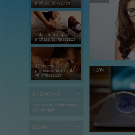
arcfiatalító kezelés
Választható japán
arcfiatalító masszázs
45 perces
-60%
professzionális nyak-
váll masszázs
Előzmények
Még nem tekintettél meg egy
ajánlatot sem
Ajánló