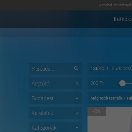
Weboldalunk használatá
Iratkozz
136
/
804
|
Budapest
Árszűrő
200
Ft
Budapest
Még több termék
Tük
-8%
Kerületek
Kategóriák