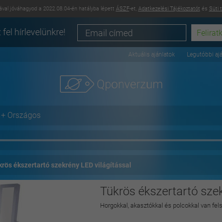
val jóváhagyod a 2022.08.04-én hatályba lépett
ÁSZF
-et,
Adatkezelési Tájékoztatót
és
Süti 
 fel hírlevelünkre!
Aktuális ajánlatok
Legutóbbi aj
+ Országos
rös ékszertartó szekrény LED világítással
Tükrös ékszertartó szek
Horgokkal, akasztókkal és polcokkal van fel