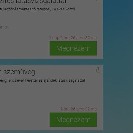
tés látásvizsgálattal
és tükröződésmentesítő réteggel, 14 éves kortól
út 131.
1
n
ap
9
ó
ra
26
p
erc
30
m
p
Megnézem
tt szemüveg
derig, lencsével, kerettel és ajándék látásvizsgálattal
9
ó
ra
26
p
erc
30
m
p
Megnézem