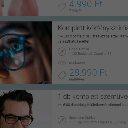
4.990 Ft
7.990 Ft
Komplett kékfényszűr
+/-6,00 dioptriáig, 3D látásvizsgálattal, 
választható kerettel
Gogol Optika
1133 Budapest, Gogol u. 15.
maikupon
28.990 Ft
56.880 Ft
1 db komplett szemüveg
+/- 6.00 dioptriáig, felületkeményítéssel és a
Spectrum Optika
1111 Bp., Karinthy Frigyes u. 30. vagy 