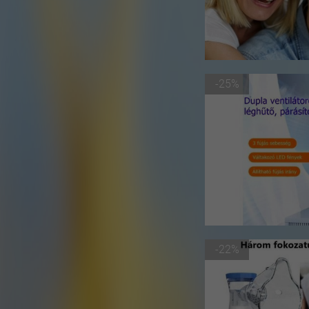
-25%
-22%