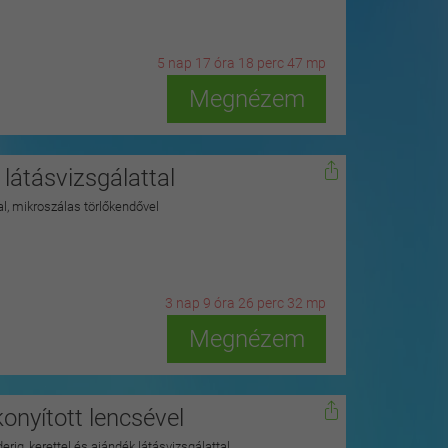
5
n
ap
17
ó
ra
18
p
erc
45
m
p
Megnézem
látásvizsgálattal
kkal, mikroszálas törlőkendővel
3
n
ap
9
ó
ra
26
p
erc
30
m
p
Megnézem
nyított lencsével
nderig, kerettel és ajándék látásvizsgálattal