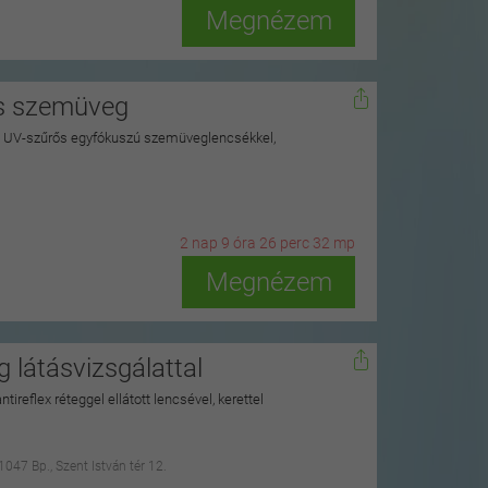
Megnézem
ős szemüveg
100% UV-szűrős egyfókuszú szemüveglencsékkel,
2
n
ap
9
ó
ra
26
p
erc
30
m
p
Megnézem
 látásvizsgálattal
ntireflex réteggel ellátott lencsével, kerettel
1047 Bp., Szent István tér 12.