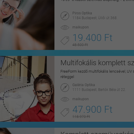
Piros Optika
1184 Budapest, Üllői út 368.
maikupon
19.400 Ft
48.500 Ft
Multifokális komplett s
FreeForm kezdő multifokális lencsével, UV 
réteggel
Galéria Optika
1111 Budapest, Bartók Béla út 22.
maikupon
47.900 Ft
118.970 Ft