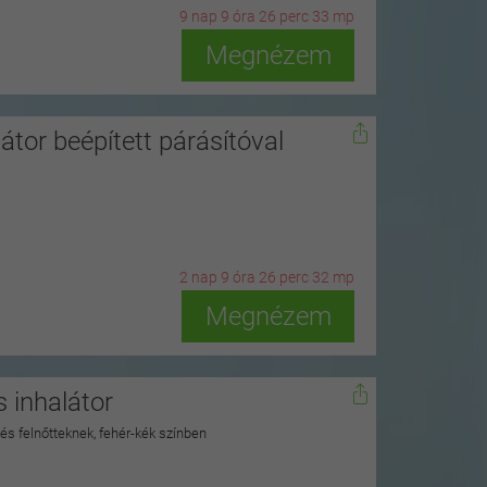
9
n
ap
9
ó
ra
26
p
erc
31
m
p
Megnézem
átor beépített párásítóval
2
n
ap
9
ó
ra
26
p
erc
30
m
p
Megnézem
 inhalátor
 és felnőtteknek, fehér-kék színben