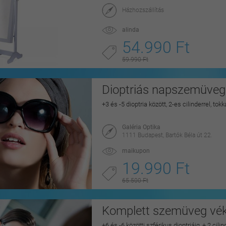
Házhozszállítás
alinda
54.990 Ft
59.990 Ft
Dioptriás napszemüveg 
+3 és -5 dioptria között, 2-es cilinderrel, to
Galéria Optika
1111 Budapest, Bartók Béla út 22.
maikupon
19.990 Ft
65.500 Ft
Komplett szemüveg véko
+6 és -6 közötti szférikus dioptriáig, + 2 cili