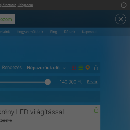
tájékoztatót
.
Elfogadom
ánlatok
Hogyan működik
Blog
Rólunk
Kapcsolat
Rendezés:
Népszerűek elöl
140.000
Ft
Bezár
rény LED világítással
szerelve