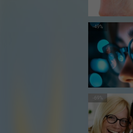
-49%
-69%