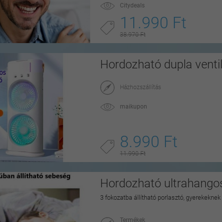
Citydeals
11.990 Ft
38.970 Ft
Hordozható dupla ventil
Házhozszállítás
maikupon
8.990 Ft
11.990 Ft
Hordozható ultrahangos
3 fokozatba állítható porlasztó, gyerekeknek
Termékek