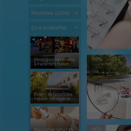
Részletes szűrés
Ez is érdekelhet
-60%
Páros gourmet élmény
a Parlament mellett
Élmény és feltöltődés
Pakson, hétvégén is
-60%
Beautamed HIFU PEN