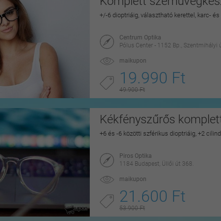
Komplett szemüvegkészí
+/-6 dioptriáig, választható kerettel, karc- 
Centrum Optika
Pólus Center - 1152 Bp., Szentmihályi 
maikupon
19.990 Ft
49.900 Ft
Kékfényszűrős komple
+6 és -6 közötti szférikus dioptriáig, +2 cilin
Piros Optika
1184 Budapest, Üllői út 368.
maikupon
21.600 Ft
53.900 Ft