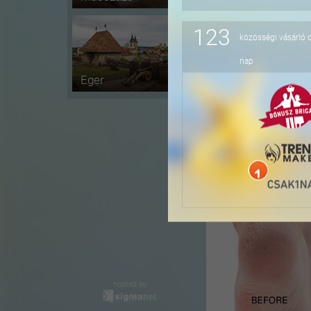
123
közösségi vásárló 
-60%
nap
Eger
-38%
hosted by