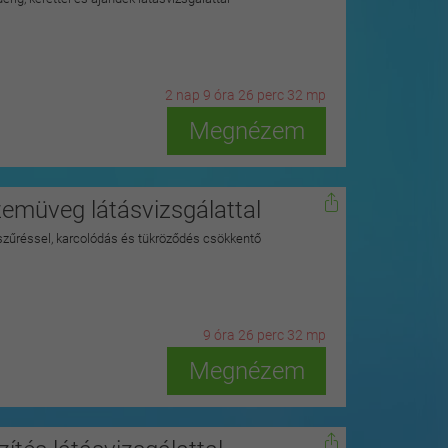
2
n
ap
9
ó
ra
26
p
erc
30
m
p
Megnézem
zemüveg látásvizsgálattal
szűréssel, karcolódás és tükröződés csökkentő
9
ó
ra
26
p
erc
30
m
p
Megnézem