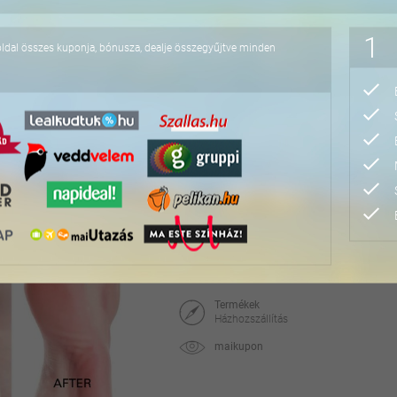
102.100 Ft
1
oldal összes kuponja, bónusza, dealje összegyűjtve minden
Monitorszűrős komplett
Nulla dioptriás lencsével, teljes UVA/UVB
Spectrum Optika
1111 Bp., Karinthy Frigyes u. 30. vagy 
maikupon
13.990 Ft
34.970 Ft
Callous Clear szett bő
Termékek
Házhozszállítás
maikupon