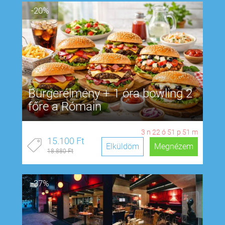
-20%
Burgerélmény + 1 óra bowling 2
főre a Rómain
3
n
22
ó
51
p
50
m
15.100 Ft
Elküldöm
Megnézem
18.880 Ft
-37%