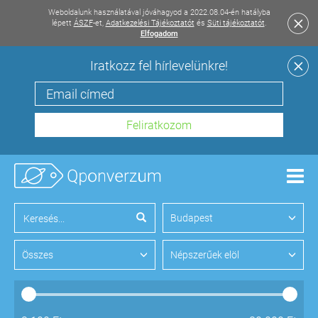
Weboldalunk használatával jóváhagyod a 2022.08.04-én hatályba
lépett
ÁSZF
-et,
Adatkezelési Tájékoztatót
és
Süti tájékoztatót
.
Elfogadom
Iratkozz fel hírlevelünkre!
Men
Budapest
Összes
Népszerűek elöl