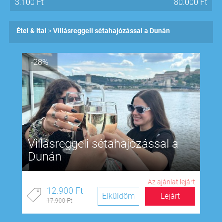
3.100
Ft
80.000
Ft
Étel & Ital
Villásreggeli sétahajózással a Dunán
-28%
Villásreggeli sétahajózással a
Dunán
Az ajánlat lejárt
12.900 Ft
Elküldöm
Lejárt
17.900 Ft