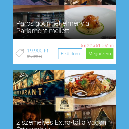
Páros gourmet élmény a
Parlament mellett
5
n
22
ó
51
p
50
m
19.900 Ft
Elküldöm
Megnézem
31.490 Ft
-24%
2 személyes Extra-tál a Vagon