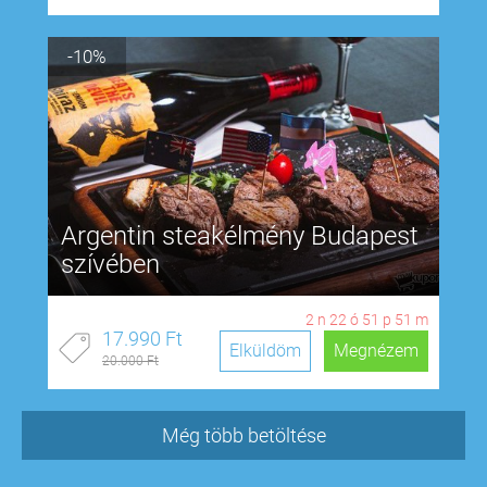
-10%
Argentin steakélmény Budapest
szívében
2
n
22
ó
51
p
50
m
17.990 Ft
Elküldöm
Megnézem
20.000 Ft
Még több betöltése