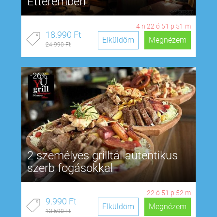
Étteremben
4
n
22
ó
51
p
50
m
18.990 Ft
Elküldöm
Megnézem
24.990 Ft
-26%
2 személyes grilltál autentikus
szerb fogásokkal
22
ó
51
p
51
m
9.990 Ft
Elküldöm
Megnézem
13.590 Ft