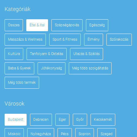
Kategóriák
Összes
Étel & Ital
Szépségápolás
Egészség
Masszázs & Wellness
Sport & Fitness
Élmény
Szórakozás
Kultúra
Tanfolyam & Oktatás
Utazás & Szállás
Baba & Gyerek
Jótékonyság
Még több szolgáltatás
Még több termék
Városok
Budapest
Debrecen
Eger
Győr
Kecskemét
Miskolc
Nyíregyháza
Pécs
Sopron
Szeged