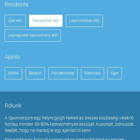
Rendezés
Újak elöl
Népszerűek elöl
Legolcsóbbak elöl
Legnagyobb kedvezmény elöl
Ajánló
Siófok
Balaton
Horvátország
Masszázs
Eger
Rólunk
A Qponverzum egy helyre gyűjti Neked az összes közösségi vásárló
honlap minden 50-90% kedvezményes akcióját, kuponját, bónuszát,
dealjét, hogy ne maradj le egy ajánlatról sem!
Folyamatosan frissülő honlapunkon megtalálhatod az összes